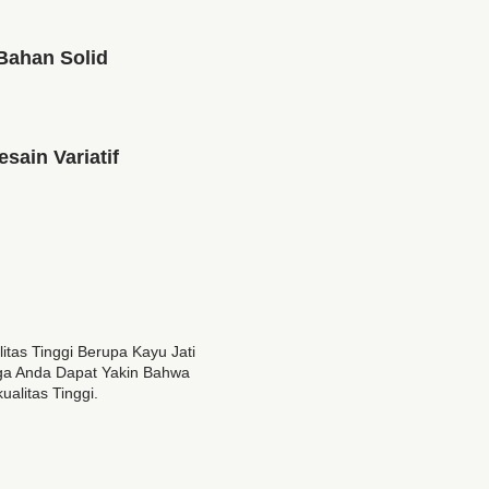
Bahan Solid
esain Variatif
as Tinggi Berupa Kayu Jati
gga Anda Dapat Yakin Bahwa
alitas Tinggi.