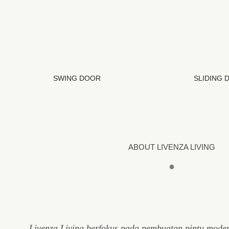
SWING DOOR
SLIDING 
ABOUT LIVENZA LIVING
●
Livenza Living berfokus pada pembuatan pintu mode