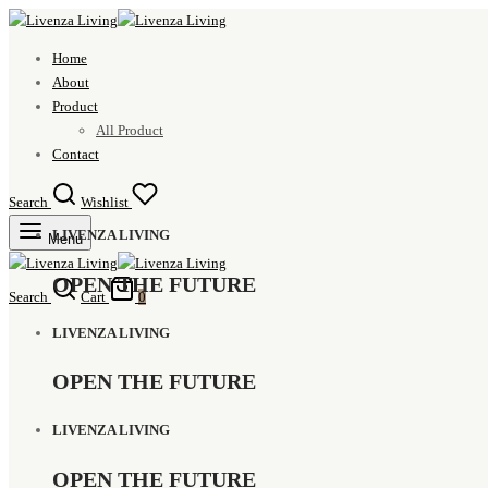
Home
About
Product
All Product
Contact
Search
Wishlist
LIVENZA LIVING
Menu
OPEN THE FUTURE
Search
Cart
0
LIVENZA LIVING
OPEN THE FUTURE
LIVENZA LIVING
OPEN THE FUTURE