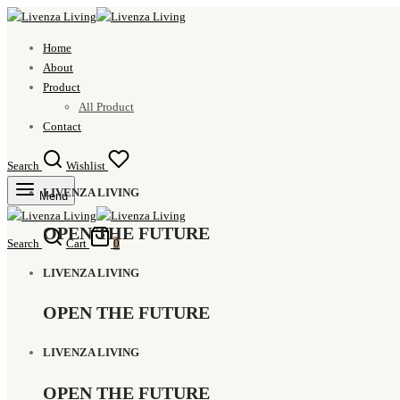
Home
About
Product
All Product
Contact
Search
Wishlist
LIVENZA LIVING
Menu
OPEN THE FUTURE
Search
Cart
0
LIVENZA LIVING
OPEN THE FUTURE
LIVENZA LIVING
OPEN THE FUTURE