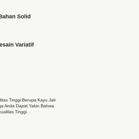
Bahan Solid
esain Variatif
as Tinggi Berupa Kayu Jati
gga Anda Dapat Yakin Bahwa
alitas Tinggi.