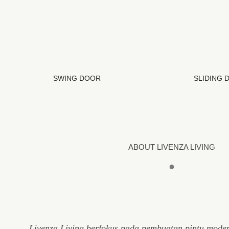
SWING DOOR
SLIDING 
ABOUT LIVENZA LIVING
●
Livenza Living berfokus pada pembuatan pintu mode