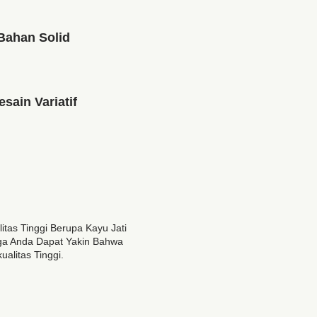
Bahan Solid
esain Variatif
as Tinggi Berupa Kayu Jati
gga Anda Dapat Yakin Bahwa
alitas Tinggi.