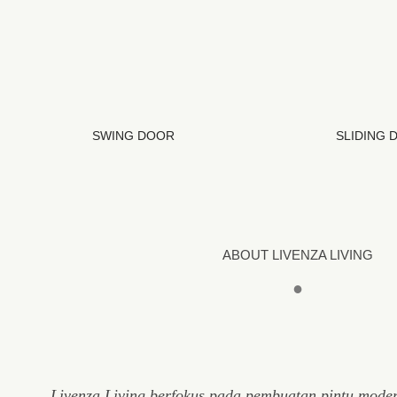
SWING DOOR
SLIDING 
ABOUT LIVENZA LIVING
●
Livenza Living berfokus pada pembuatan pintu mode